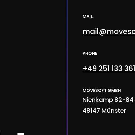
MAIL
mail@moveso
PHONE
+49 251 133 36
MOVESOFT GMBH
Nienkamp 82-84
48147 Münster