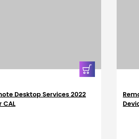
In den
Warenkorb
ote Desktop Services 2022
Remo
r CAL
Devi