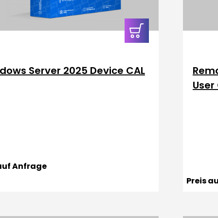
In den
Warenkorb
dows Server 2025 Device CAL
Remo
User
 auf Anfrage
Preis a