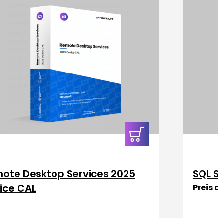
In den
Warenkorb
ote Desktop Services 2025
SQL 
ice CAL
Preis