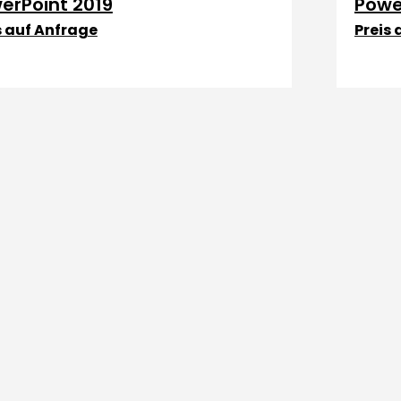
erPoint 2019
Powe
s auf Anfrage
Preis