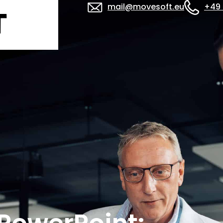
mail@movesoft.eu
+49 