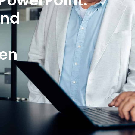
 PowerPoint:
und
zen