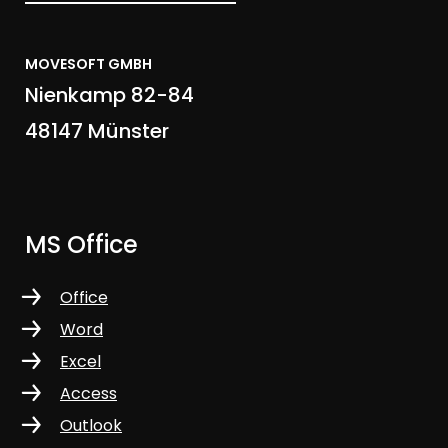
MOVESOFT GMBH
Nienkamp 82-84
48147 Münster
MS Office
Office
Word
Excel
Access
Outlook