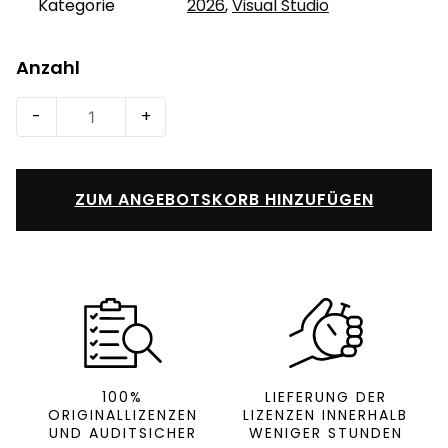
Kategorie
2026
,
Visual Studio
Anzahl
Visual
-
+
Studio
2026
Enterprise
ZUM ANGEBOTSKORB HINZUFÜGEN
(ohne
MSDN)
Menge
100%
LIEFERUNG DER
ORIGINALLIZENZEN
LIZENZEN INNERHALB
UND AUDITSICHER
WENIGER STUNDEN