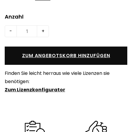
Anzahl
Exchange
-
+
Server
2016
Standard
ZUM ANGEBOTSKORB HINZUFÜGEN
Menge
Finden Sie leicht herraus wie viele Lizenzen sie
benötigen:
Zum Lizenzkonfigurator