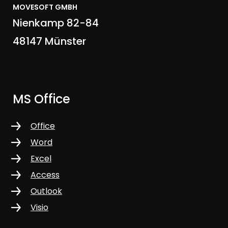
MOVESOFT GMBH
Nienkamp 82-84
48147 Münster
MS Office
Office
Word
Excel
Access
Outlook
Visio