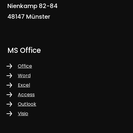
Nienkamp 82-84
48147 Münster
MS Office
Office
Word
Excel
Access
Outlook
Visio