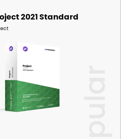
oject 2021 Standard
ject
popular