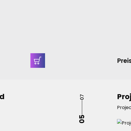
ür die
hung von
schlagbaren
Prei
rd
Pro
07
Proje
05