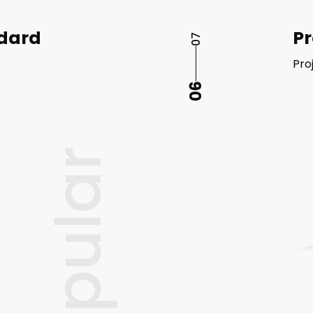
einzelnen
 Preis –
ndard
Pr
07
ment.
Pro
06
popular