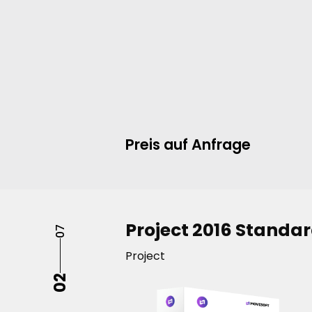
sichern Sie sich die ideale Lösung f
Planung, Steuerung und Überwac
einzelnen Projekten zu einem un
Preis – einfach, effizient und ohne
Abonnement.
Preis auf Anfrage
Project 2016 Standa
07
Project
02