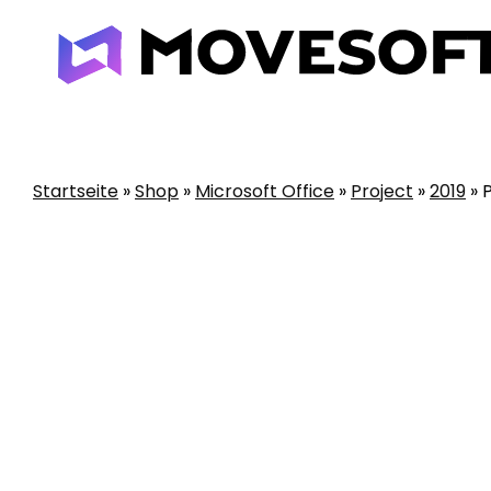
Skip
to
content
Startseite
»
Shop
»
Microsoft Office
»
Project
»
2019
»
P