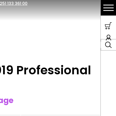
251 133 361 00
019 Professional
rage