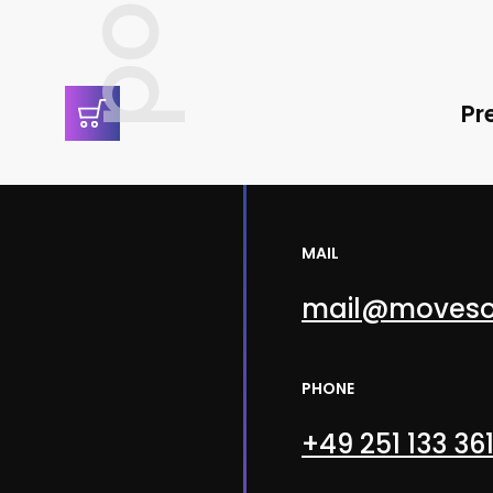
Pr
MAIL
mail@moveso
PHONE
+49 251 133 36