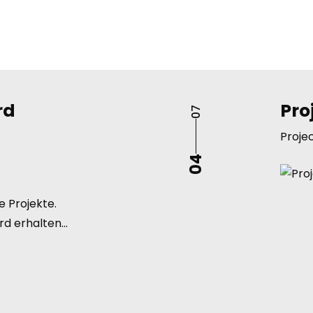
rd
Pro
07
Proje
04
e Projekte.
rd erhalten
nt als
 bei uns
are kaufen
,