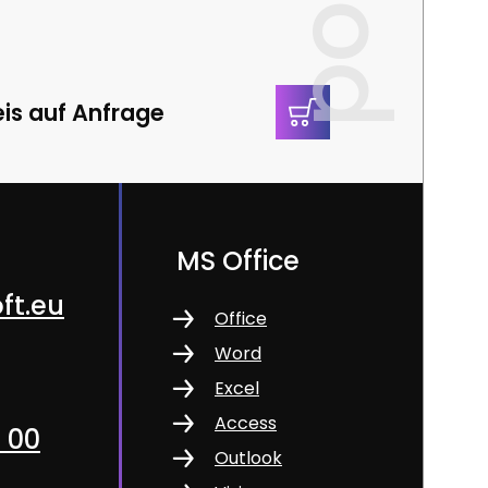
eis auf Anfrage
MS Office
ft.eu
Office
Word
Excel
Access
1 00
Outlook