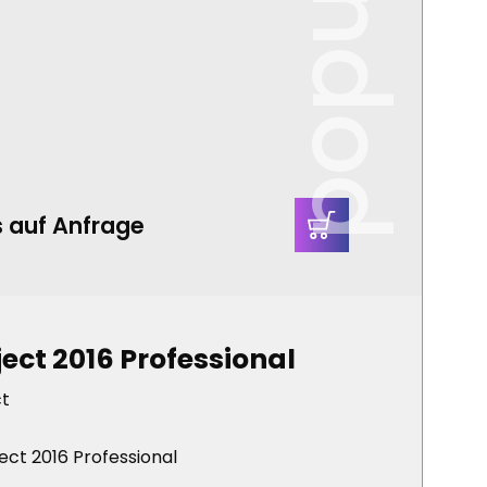
popular
s auf Anfrage
ject 2016 Professional
ct