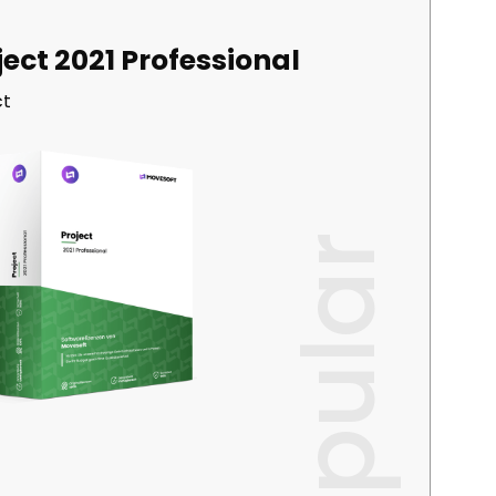
ject 2021 Professional
ct
popular