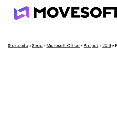
Skip
to
content
Startseite
»
Shop
»
Microsoft Office
»
Project
»
2019
»