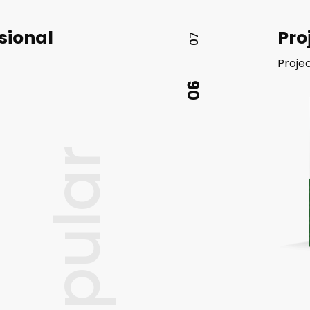
einzelnen
 Preis –
ssional
Pro
07
ment.
Proje
06
popular