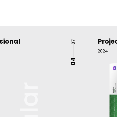
ssional
Proje
07
2024
04