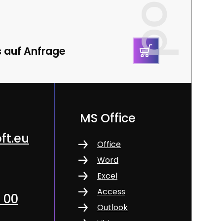
s auf Anfrage
MS Office
ft.eu
Office
Word
Excel
Access
1 00
Outlook