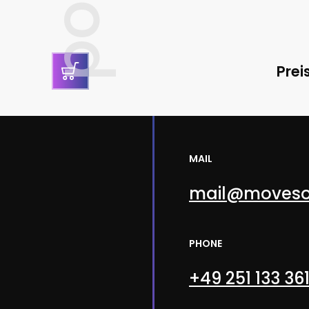
Prei
MAIL
mail@moveso
PHONE
+49 251 133 36