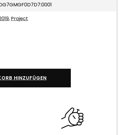
DG7GMGF0D7D7:0001
2019
,
Project
ORB HINZUFÜGEN