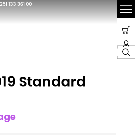
251 133 361 00
019 Standard
rage